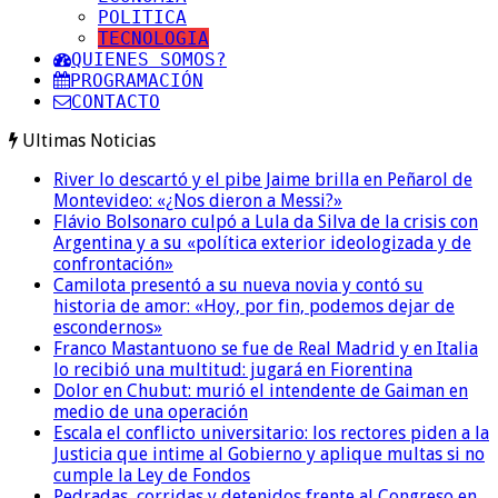
POLITICA
TECNOLOGIA
QUIENES SOMOS?
PROGRAMACIÓN
CONTACTO
Ultimas Noticias
River lo descartó y el pibe Jaime brilla en Peñarol de
Montevideo: «¿Nos dieron a Messi?»
Flávio Bolsonaro culpó a Lula da Silva de la crisis con
Argentina y a su «política exterior ideologizada y de
confrontación»
Camilota presentó a su nueva novia y contó su
historia de amor: «Hoy, por fin, podemos dejar de
escondernos»
Franco Mastantuono se fue de Real Madrid y en Italia
lo recibió una multitud: jugará en Fiorentina
Dolor en Chubut: murió el intendente de Gaiman en
medio de una operación
Escala el conflicto universitario: los rectores piden a la
Justicia que intime al Gobierno y aplique multas si no
cumple la Ley de Fondos
Pedradas, corridas y detenidos frente al Congreso en