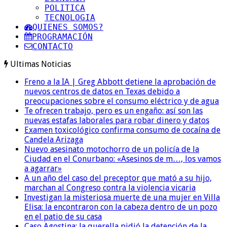
POLITICA
TECNOLOGIA
QUIENES SOMOS?
PROGRAMACIÓN
CONTACTO
Ultimas Noticias
Freno a la IA | Greg Abbott detiene la aprobación de
nuevos centros de datos en Texas debido a
preocupaciones sobre el consumo eléctrico y de agua
Te ofrecen trabajo, pero es un engaño: así son las
nuevas estafas laborales para robar dinero y datos
Examen toxicológico confirma consumo de cocaína de
Candela Arizaga
Nuevo asesinato motochorro de un policía de la
Ciudad en el Conurbano: «Asesinos de m…, los vamos
a agarrar»
A un año del caso del preceptor que mató a su hijo,
marchan al Congreso contra la violencia vicaria
Investigan la misteriosa muerte de una mujer en Villa
Elisa: la encontraron con la cabeza dentro de un pozo
en el patio de su casa
Caso Agostina: la querella pidió la detención de la