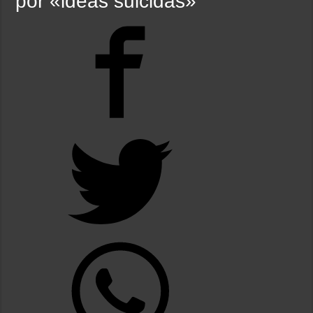
por «ideas suicidas»
La Cámara de Casación confirmó el procesamiento de Julio de Vido y su esposa po
La contundente respuesta de Benegas Lynch a una senadora K que quiso sacarlo de
«Yo tenía mi propia droga, creo que me la habían regalado»: qué declaró Candela 