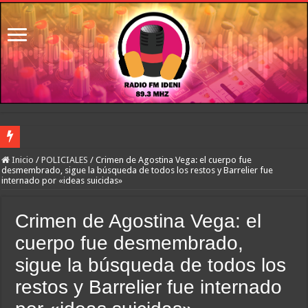
River lo descartó y el pibe Jaime brilla en Peñarol de Montevideo: «¿Nos dieron
Inicio
/
POLICIALES
/
Crimen de Agostina Vega: el cuerpo fue
desmembrado, sigue la búsqueda de todos los restos y Barrelier fue
internado por «ideas suicidas»
Flávio Bolsonaro culpó a Lula da Silva de la crisis con Argentina y a su «polític
Camilota presentó a su nueva novia y contó su historia de amor: «Hoy, por fin, 
Crimen de Agostina Vega: el
Franco Mastantuono se fue de Real Madrid y en Italia lo recibió una multitud: ju
cuerpo fue desmembrado,
Dolor en Chubut: murió el intendente de Gaiman en medio de una operación
sigue la búsqueda de todos los
Escala el conflicto universitario: los rectores piden a la Justicia que intime al 
restos y Barrelier fue internado
Pedradas, corridas y detenidos frente al Congreso en la marcha contra la Ley de 