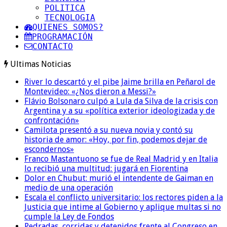
POLITICA
TECNOLOGIA
QUIENES SOMOS?
PROGRAMACIÓN
CONTACTO
Ultimas Noticias
River lo descartó y el pibe Jaime brilla en Peñarol de
Montevideo: «¿Nos dieron a Messi?»
Flávio Bolsonaro culpó a Lula da Silva de la crisis con
Argentina y a su «política exterior ideologizada y de
confrontación»
Camilota presentó a su nueva novia y contó su
historia de amor: «Hoy, por fin, podemos dejar de
escondernos»
Franco Mastantuono se fue de Real Madrid y en Italia
lo recibió una multitud: jugará en Fiorentina
Dolor en Chubut: murió el intendente de Gaiman en
medio de una operación
Escala el conflicto universitario: los rectores piden a la
Justicia que intime al Gobierno y aplique multas si no
cumple la Ley de Fondos
Pedradas, corridas y detenidos frente al Congreso en