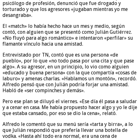
psicólogo de profesión, denunció que fue drogado y
torturado y que los agresores «jugaban mientras yo me
desangraba».
El «match» lo había hecho hace un mes y medio, según
contó, con alguien que se presentó como Julián Gutiérrez.
«No fluyó para algo romántico» e intentaron «perfilar» su
flamante vínculo hacia una amistad.
Entrevistado por TN, contó que es una persona «de
pueblo», por lo que «no todo pasa por una cita y que pase
algo». A su agresor, en un principio, lo vio como alguien
«educado y buena persona» con la que compartía «cosas de
laburo» y amenas charlas. «Hablamos un montón», recordó.
Alfredo pensó que con Julián podría forjar una amistad.
Habló de «ser compinches y demás».
Pero ese plan se diluyó el viernes. «Ese día él pasa a saludar
y a cenar en casa. Me había propuesto hacer algo y yo le dije
que estaba cansado, por eso se dio la cena», relató.
Alfredo le comentó que su menú sería «tarta y birra», a lo
que Julián respondió que prefería llevar una botella de
vodka. «Hasta ahí todo era normal, era una cena de