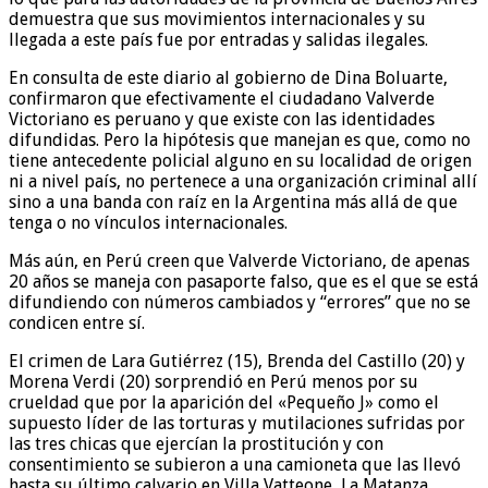
demuestra que sus movimientos internacionales y su
llegada a este país fue por entradas y salidas ilegales.
En consulta de este diario al gobierno de Dina Boluarte,
confirmaron que efectivamente el ciudadano Valverde
Victoriano es peruano y que existe con las identidades
difundidas. Pero la hipótesis que manejan es que, como no
tiene antecedente policial alguno en su localidad de origen
ni a nivel país, no pertenece a una organización criminal allí
sino a una banda con raíz en la Argentina más allá de que
tenga o no vínculos internacionales.
Más aún, en Perú creen que Valverde Victoriano, de apenas
20 años se maneja con pasaporte falso, que es el que se está
difundiendo con números cambiados y “errores” que no se
condicen entre sí.
El crimen de Lara Gutiérrez (15), Brenda del Castillo (20) y
Morena Verdi (20) sorprendió en Perú menos por su
crueldad que por la aparición del «Pequeño J» como el
supuesto líder de las torturas y mutilaciones sufridas por
las tres chicas que ejercían la prostitución y con
consentimiento se subieron a una camioneta que las llevó
hasta su último calvario en Villa Vatteone, La Matanza.