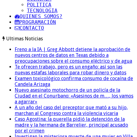
POLITICA
TECNOLOGIA
QUIENES SOMOS?
PROGRAMACIÓN
CONTACTO
Ultimas Noticias
Freno a la IA | Greg Abbott detiene la aprobación de
nuevos centros de datos en Texas debido a
preocupaciones sobre el consumo eléctrico y de agua
Te ofrecen trabajo, pero es un engaño: así son las
nuevas estafas laborales para robar dinero y datos
Examen toxicológico confirma consumo de cocaína de
Candela Arizaga
Nuevo asesinato motochorro de un policía de la
Ciudad en el Conurbano: «Asesinos de m…, los vamos
a agarrar»
A un año del caso del preceptor que mató a su hijo,
marchan al Congreso contra la violencia vicaria
Caso Agostina: la querella pidió la detención de la
madre y la hermana de Barrelier, principal acusado
por el crimen
Investigan la misteriosa muerte de una mujer en Villa