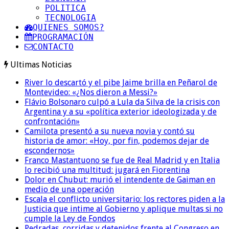
POLITICA
TECNOLOGIA
QUIENES SOMOS?
PROGRAMACIÓN
CONTACTO
Ultimas Noticias
River lo descartó y el pibe Jaime brilla en Peñarol de
Montevideo: «¿Nos dieron a Messi?»
Flávio Bolsonaro culpó a Lula da Silva de la crisis con
Argentina y a su «política exterior ideologizada y de
confrontación»
Camilota presentó a su nueva novia y contó su
historia de amor: «Hoy, por fin, podemos dejar de
escondernos»
Franco Mastantuono se fue de Real Madrid y en Italia
lo recibió una multitud: jugará en Fiorentina
Dolor en Chubut: murió el intendente de Gaiman en
medio de una operación
Escala el conflicto universitario: los rectores piden a la
Justicia que intime al Gobierno y aplique multas si no
cumple la Ley de Fondos
Pedradas, corridas y detenidos frente al Congreso en