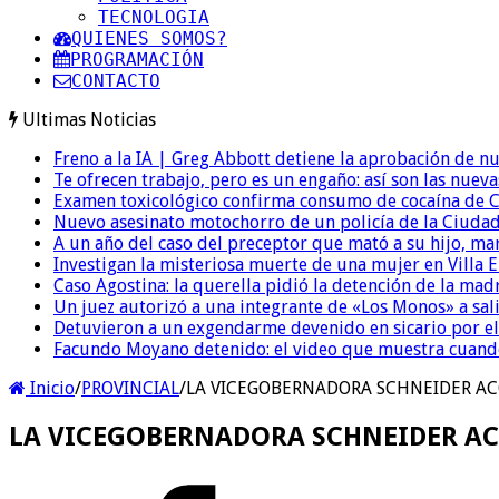
TECNOLOGIA
QUIENES SOMOS?
PROGRAMACIÓN
CONTACTO
Ultimas Noticias
Freno a la IA | Greg Abbott detiene la aprobación de n
Te ofrecen trabajo, pero es un engaño: así son las nueva
Examen toxicológico confirma consumo de cocaína de C
Nuevo asesinato motochorro de un policía de la Ciudad
A un año del caso del preceptor que mató a su hijo, mar
Investigan la misteriosa muerte de una mujer en Villa El
Caso Agostina: la querella pidió la detención de la mad
Un juez autorizó a una integrante de «Los Monos» a sali
Detuvieron a un exgendarme devenido en sicario por e
Facundo Moyano detenido: el video que muestra cuand
Inicio
/
PROVINCIAL
/
LA VICEGOBERNADORA SCHNEIDER AC
LA VICEGOBERNADORA SCHNEIDER AC