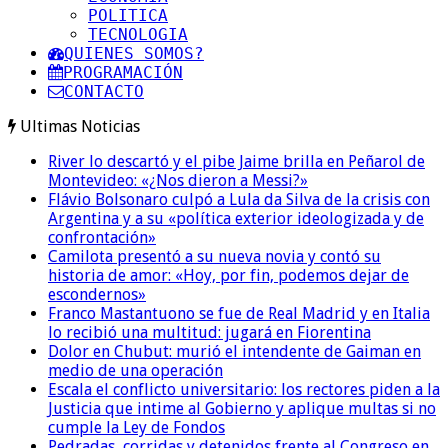
POLITICA
TECNOLOGIA
QUIENES SOMOS?
PROGRAMACIÓN
CONTACTO
Ultimas Noticias
River lo descartó y el pibe Jaime brilla en Peñarol de
Montevideo: «¿Nos dieron a Messi?»
Flávio Bolsonaro culpó a Lula da Silva de la crisis con
Argentina y a su «política exterior ideologizada y de
confrontación»
Camilota presentó a su nueva novia y contó su
historia de amor: «Hoy, por fin, podemos dejar de
escondernos»
Franco Mastantuono se fue de Real Madrid y en Italia
lo recibió una multitud: jugará en Fiorentina
Dolor en Chubut: murió el intendente de Gaiman en
medio de una operación
Escala el conflicto universitario: los rectores piden a la
Justicia que intime al Gobierno y aplique multas si no
cumple la Ley de Fondos
Pedradas, corridas y detenidos frente al Congreso en