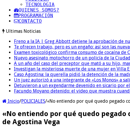
TECNOLOGIA
QUIENES SOMOS?
PROGRAMACIÓN
CONTACTO
Ultimas Noticias
Freno a la IA | Greg Abbott detiene la aprobación de n
Te ofrecen trabajo, pero es un engaño: así son las nueva
Examen toxicológico confirma consumo de cocaína de C
Nuevo asesinato motochorro de un policía de la Ciudad
A un año del caso del preceptor que mató a su hijo, mar
Investigan la misteriosa muerte de una mujer en Villa El
Caso Agostina: la querella pidió la detención de la mad
Un juez autorizó a una integrante de «Los Monos» a sali
Detuvieron a un exgendarme devenido en sicario por e
Facundo Moyano detenido: el video que muestra cuand
Inicio
/
POLICIALES
/
«No entiendo por qué quedo pegado con 
«No entiendo por qué quedo pegado con
de Agostina Vega