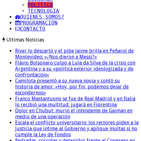
POLITICA
TECNOLOGIA
QUIENES SOMOS?
PROGRAMACIÓN
CONTACTO
Ultimas Noticias
River lo descartó y el pibe Jaime brilla en Peñarol de
Montevideo: «¿Nos dieron a Messi?»
Flávio Bolsonaro culpó a Lula da Silva de la crisis con
Argentina y a su «política exterior ideologizada y de
confrontación»
Camilota presentó a su nueva novia y contó su
historia de amor: «Hoy, por fin, podemos dejar de
escondernos»
Franco Mastantuono se fue de Real Madrid y en Italia
lo recibió una multitud: jugará en Fiorentina
Dolor en Chubut: murió el intendente de Gaiman en
medio de una operación
Escala el conflicto universitario: los rectores piden a la
Justicia que intime al Gobierno y aplique multas si no
cumple la Ley de Fondos
Pedradas, corridas y detenidos frente al Congreso en