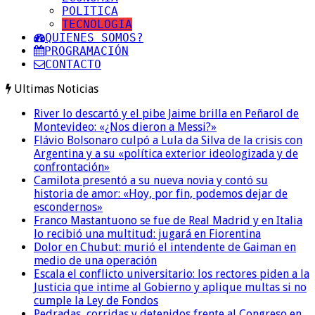
POLITICA
TECNOLOGIA
QUIENES SOMOS?
PROGRAMACIÓN
CONTACTO
Ultimas Noticias
River lo descartó y el pibe Jaime brilla en Peñarol de
Montevideo: «¿Nos dieron a Messi?»
Flávio Bolsonaro culpó a Lula da Silva de la crisis con
Argentina y a su «política exterior ideologizada y de
confrontación»
Camilota presentó a su nueva novia y contó su
historia de amor: «Hoy, por fin, podemos dejar de
escondernos»
Franco Mastantuono se fue de Real Madrid y en Italia
lo recibió una multitud: jugará en Fiorentina
Dolor en Chubut: murió el intendente de Gaiman en
medio de una operación
Escala el conflicto universitario: los rectores piden a la
Justicia que intime al Gobierno y aplique multas si no
cumple la Ley de Fondos
Pedradas, corridas y detenidos frente al Congreso en