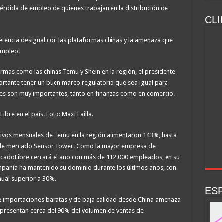
érdida de empleo de quienes trabajan en la distribución de
CLI
etencia desigual con las plataformas chinas y la amenaza que
empleo.
ormas como las chinas Temu y Shein en la región, el presidente
ortante tener un buen marco regulatorio que sea igual para
nes son muy importantes, tanto en finanzas como en comercio.
bre en el país. Foto: Maxi Failla.
activos mensuales de Temu en la región aumentaron 143%, hasta
ia de mercado Sensor Tower. Como la mayor empresa de
rcadoLibre cerrará el año con más de 112.000 empleados, en su
ompañía ha mantenido su dominio durante los últimos años, con
nual superior a 30%.
ESP
de importaciones baratas y de baja calidad desde China amenaza
presentan cerca del 90% del volumen de ventas de