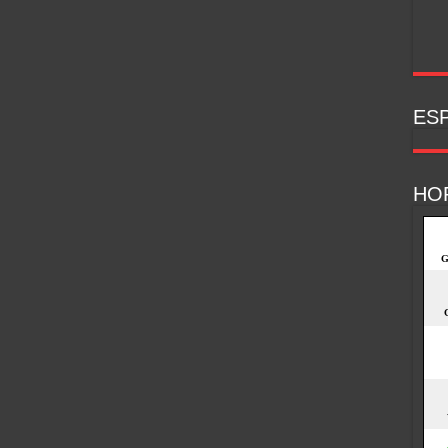
ESP
HO