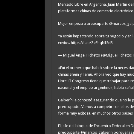
Mercado Libre en Argentina, Juan Martín de 
plataformas chinas de comercio electrónico
Mejor empezá a preocuparte @marcos_galperi
Ya están impactando sobre tu negocio y en l
envíos. https://t.co/ZeFnqNf5nB
— Miguel Ángel Pichetto (@MiguelPichetto)
«Fui el primero que habló sobre la necesida
chinas Shein y Temu. Ahora veo que hay mu
Libre. El Congreso tiene que trabajar para r
nacional y el empleo argentino», había señal
Galperín le contestó asegurando que no le p
preocupado. Vamos a competir con ellos de
forma muy exitosa, en muchos otros países d
El jefe del bloque de Encuentro Federal en 
preocuparte @marcos_galperin porque las pl