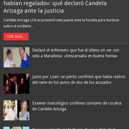
habían regalado»: qué declaró Candela
Arizaga ante la justicia
Candela Arizaga (23) se presentó este jueves ante la fiscalía para declarar
La noche de furia de Neymar: provocó al público rival tras la
sobre el incidente …
clasificación del Santos, casi se agarra a piñas y el presidente rival lo
llamó «vagabundo»
VER MAS...
Declaró el enfermero que fue el último en ver con
vida a Maradona: «Descansaba en buena forma»
Juicio por Loan: un perito confirmó que había rastros
del nene en los autos de dos de los acusados
Todos contra Infantino: el presidente de la FIFA junta fuerzas en
Examen toxicológico confirma consumo de cocaína
Marruecos, las sedes del Mundial 2026 reclaman y una cumbre
de Candela Arizaga
puede definir su futuro