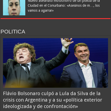
Nuevo asesinato motochorro de un policía de la
Ciudad en el Conurbano: «Asesinos de m…, los
vamos a agarrar»
POLITICA
El Atlético de Madrid le puso fecha al regreso de Julián Álvarez a los
entrenamientos: cómo sigue la novela del mercado de pases europeo
Flávio Bolsonaro culpó a Lula da Silva de la
crisis con Argentina y a su «política exterior
ideologizada y de confrontación»