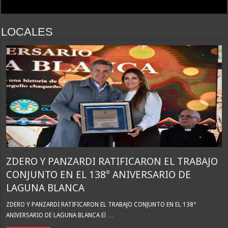
La Cámara de Casación confirmó el procesamiento de Julio de Vido y su esposa po
La contundente respuesta de Benegas Lynch a una senadora K que quiso sacarlo de
LOCALES
«Yo tenía mi propia droga, creo que me la habían regalado»: qué declaró Candela 
ZDERO Y PANZARDI RATIFICARON EL TRABAJO
CONJUNTO EN EL 138° ANIVERSARIO DE
LAGUNA BLANCA
ZDERO Y PANZARDI RATIFICARON EL TRABAJO CONJUNTO EN EL 138°
ANIVERSARIO DE LAGUNA BLANCA El …