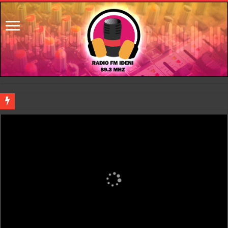
River lo descartó y el pibe Jaime brilla en Peñarol de Montevideo: «¿Nos dieron
Flávio Bolsonaro culpó a Lula da Silva de la crisis con Argentina y a su «polític
Camilota presentó a su nueva novia y contó su historia de amor: «Hoy, por fin, 
Franco Mastantuono se fue de Real Madrid y en Italia lo recibió una multitud: ju
Dolor en Chubut: murió el intendente de Gaiman en medio de una operación
Escala el conflicto universitario: los rectores piden a la Justicia que intime al 
Pedradas, corridas y detenidos frente al Congreso en la marcha contra la Ley de 