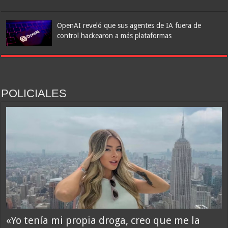
«Quién hubiera dicho que europeos le iban a robar a un latino»
OpenAI reveló que sus agentes de IA fuera de
control hackearon a más plataformas
POLICIALES
Pep Guardiola, 55 años: “Mi padre tiene 95 años y todavía me dice:
‘Sé una buena persona, sé amable con la gente siempre’; es el mejor
consejo que he recibido”
«Yo tenía mi propia droga, creo que me la