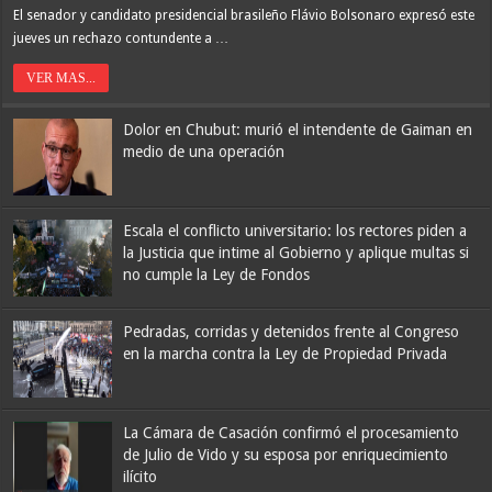
Lionel Messi va por otro título con Inter Miami: arranca la nueva
El senador y candidato presidencial brasileño Flávio Bolsonaro expresó este
Leagues Cup con un formato inédito y más candidatos que nunca
jueves un rechazo contundente a …
VER MAS...
Dolor en Chubut: murió el intendente de Gaiman en
medio de una operación
Escala el conflicto universitario: los rectores piden a
la Justicia que intime al Gobierno y aplique multas si
no cumple la Ley de Fondos
Pedradas, corridas y detenidos frente al Congreso
en la marcha contra la Ley de Propiedad Privada
La Cámara de Casación confirmó el procesamiento
de Julio de Vido y su esposa por enriquecimiento
ilícito