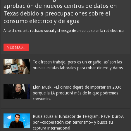
aprobación de nuevos centros de datos en
Texas debido a preocupaciones sobre el
consumo eléctrico y de agua
Ante el creciente rechazo social y el riesgo de un colapso en la red eléctrica
…
Fuerte comunicado de la AFA en respaldo a Gianni Infantino luego
VER MAS...
de la polémica por la privatización del Mundial y tras la presión de la
UEFA
Te ofrecen trabajo, pero es un engaño: así son las
nuevas estafas laborales para robar dinero y datos
Elon Musk: «El dinero dejará de importar en 2036
porque la IA producirá más de lo que podremos
consumir»
Rusia acusa al fundador de Telegram, Pável Dúrov,
por «cooperación con terrorismo» y busca su
Franco Colapinto denunció que fue víctima de un robo en Italia:
captura internacional