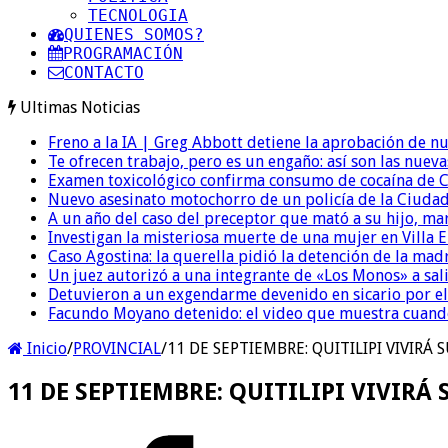
TECNOLOGIA
QUIENES SOMOS?
PROGRAMACIÓN
CONTACTO
Ultimas Noticias
Freno a la IA | Greg Abbott detiene la aprobación de n
Te ofrecen trabajo, pero es un engaño: así son las nueva
Examen toxicológico confirma consumo de cocaína de C
Nuevo asesinato motochorro de un policía de la Ciudad
A un año del caso del preceptor que mató a su hijo, mar
Investigan la misteriosa muerte de una mujer en Villa El
Caso Agostina: la querella pidió la detención de la mad
Un juez autorizó a una integrante de «Los Monos» a sali
Detuvieron a un exgendarme devenido en sicario por e
Facundo Moyano detenido: el video que muestra cuand
Inicio
/
PROVINCIAL
/
11 DE SEPTIEMBRE: QUITILIPI VIVIRÁ
11 DE SEPTIEMBRE: QUITILIPI VIVIR