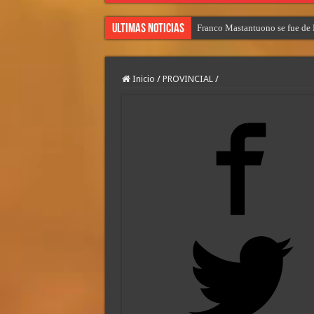
Ultimas Noticias
Franco Mastantuono se fue de R
Inicio
/
PROVINCIAL
/