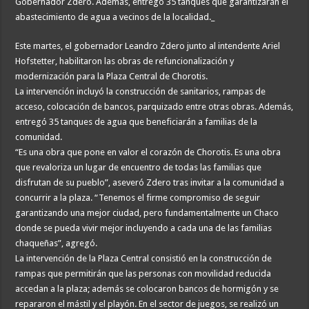
Gobernador Zdero. Además, entregó 35 tanques que garantizarán el
abastecimiento de agua a vecinos de la localidad._
Este martes, el gobernador Leandro Zdero junto al intendente Ariel
Hofstetter, habilitaron las obras de refuncionalización y
modernización para la Plaza Central de Chorotis.
La intervención incluyó la construcción de sanitarios, rampas de
acceso, colocación de bancos, parquizado entre otras obras. Además,
entregó 35 tanques de agua que beneficiarán a familias de la
comunidad.
“Es una obra que pone en valor el corazón de Chorotis. Es una obra
que revaloriza un lugar de encuentro de todas las familias que
disfrutan de su pueblo”, aseveró Zdero tras invitar a la comunidad a
concurrir a la plaza. “Tenemos el firme compromiso de seguir
garantizando una mejor ciudad, pero fundamentalmente un Chaco
donde se pueda vivir mejor incluyendo a cada una de las familias
chaqueñas”, agregó.
La intervención de la Plaza Central consistió en la construcción de
rampas que permitirán que las personas con movilidad reducida
accedan a la plaza; además se colocaron bancos de hormigón y se
repararon el mástil y el playón. En el sector de juegos, se realizó un