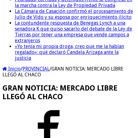
la marcha contra la Ley de Propiedad Privada
La Cámara de Casación confirmó el procesamiento de
Julio de Vido y su esposa por enriquecimiento ilícito
La contundente respuesta de Benegas Lynch a una
senadora K que quiso sacarlo del debate de la Ley de
Tierras por tener una empresa que vende campos a
extranjeros
«Yo tenía mi propia droga, creo que me la habían
regalado»: qué declaró Candela Arizaga ante la
justicia
Inicio
/
PROVINCIAL
/
GRAN NOTICIA: MERCADO LIBRE
LLEGÓ AL CHACO
GRAN NOTICIA: MERCADO LIBRE
LLEGÓ AL CHACO