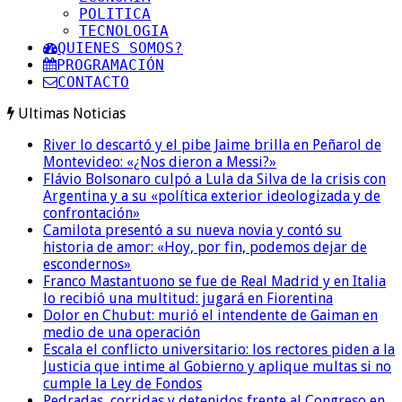
POLITICA
TECNOLOGIA
QUIENES SOMOS?
PROGRAMACIÓN
CONTACTO
Ultimas Noticias
River lo descartó y el pibe Jaime brilla en Peñarol de
Montevideo: «¿Nos dieron a Messi?»
Flávio Bolsonaro culpó a Lula da Silva de la crisis con
Argentina y a su «política exterior ideologizada y de
confrontación»
Camilota presentó a su nueva novia y contó su
historia de amor: «Hoy, por fin, podemos dejar de
escondernos»
Franco Mastantuono se fue de Real Madrid y en Italia
lo recibió una multitud: jugará en Fiorentina
Dolor en Chubut: murió el intendente de Gaiman en
medio de una operación
Escala el conflicto universitario: los rectores piden a la
Justicia que intime al Gobierno y aplique multas si no
cumple la Ley de Fondos
Pedradas, corridas y detenidos frente al Congreso en