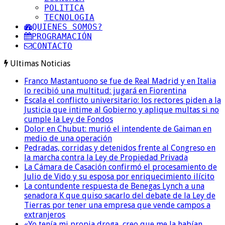
POLITICA
TECNOLOGIA
QUIENES SOMOS?
PROGRAMACIÓN
CONTACTO
Ultimas Noticias
Franco Mastantuono se fue de Real Madrid y en Italia
lo recibió una multitud: jugará en Fiorentina
Escala el conflicto universitario: los rectores piden a la
Justicia que intime al Gobierno y aplique multas si no
cumple la Ley de Fondos
Dolor en Chubut: murió el intendente de Gaiman en
medio de una operación
Pedradas, corridas y detenidos frente al Congreso en
la marcha contra la Ley de Propiedad Privada
La Cámara de Casación confirmó el procesamiento de
Julio de Vido y su esposa por enriquecimiento ilícito
La contundente respuesta de Benegas Lynch a una
senadora K que quiso sacarlo del debate de la Ley de
Tierras por tener una empresa que vende campos a
extranjeros
«Yo tenía mi propia droga, creo que me la habían