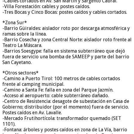
-Cables cortados en Av. San Martín y Sargento Cabral.
-Villa Forestación: cables y postes caídos.
-Tres Bocas y Cinco Bocas: postes caídos y cables cortados.
*Zona Sur*
-Barrio Güiraldes: aislador roto por descarga atmosférica y
ramas sobre la línea.
-Barrio Cosecha y zona Central Norte: aislador roto frente al
Teatro La Máscara.
-Barrios Soesgype: falla en sistema subterráneo que dejó
fuera de servicio una bomba de SAMEEP y parte del barrio
San Cayetano.
*Otros sectores*
-Camino a Puerto Tirol: 100 metros de cables cortados
frente al camping municipal.
-Camino a Santa Fe: falla en zona del Parque Jazmín.
-Acceso al aeropuerto: cable subterráneo dañado.
-Centro de Resistencia: desagote de subestación en Casa de
Gobierno; distribuidor (por el momento) fuera de servicio.
Postes caídos en Av. Lavalle.
-Mercado Frutihortícola: transformador quemado (SET
1101).
-Fontana: árboles y postes caídos en zona de La Vía, barrio