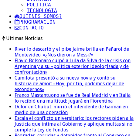
POLITICA
TECNOLOGIA
QUIENES SOMOS?
PROGRAMACIÓN
CONTACTO
Ultimas Noticias
River lo descartó y el pibe Jaime brilla en Peñarol de
Montevideo: «¿Nos dieron a Messi?»
Flávio Bolsonaro culpó a Lula da Silva de la crisis con
Argentina y a su «política exterior ideologizada y de
confrontación»
Camilota presentó a su nueva novia y contó su
historia de amor: «Hoy, por fin, podemos dejar de
escondernos»
Franco Mastantuono se fue de Real Madrid y en Italia
lo recibió una multitud: jugará en Fiorentina
Dolor en Chubut: murió el intendente de Gaiman en
medio de una operación
Escala el conflicto universitario: los rectores piden a la
Justicia que intime al Gobierno y aplique multas si no
cumple la Ley de Fondos
Pedradas, corridas y detenidos frente al Congreso en