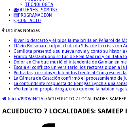
TECNOLOGIA
QUIENES SOMOS?
PROGRAMACIÓN
CONTACTO
Ultimas Noticias
River lo descartó y el pibe Jaime brilla en Peñarol de 
Flávio Bolsonaro culpó a Lula da Silva de la crisis con 
Camilota presentó a su nueva novia y contó su historia
Franco Mastantuono se fue de Real Madrid y en Italia lo
Dolor en Chubut: murió el intendente de Gaiman en me
Escala el conflicto universitario: los rectores piden a 
Pedradas, corridas y detenidos frente al Congreso en l
La Cámara de Casación confirmó el procesamiento de Jul
La contundente respuesta de Benegas Lynch a una senad
«Yo tenía mi propia droga, creo que me la habían regala
Inicio
/
PROVINCIAL
/
ACUEDUCTO 7 LOCALIDADES: SAMEEP 
ACUEDUCTO 7 LOCALIDADES: SAMEEP E