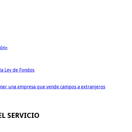
ión»
 la Ley de Fondos
tener una empresa que vende campos a extranjeros
EL SERVICIO