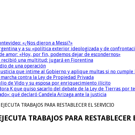
Montevideo: «¿Nos dieron a Messi?»
Argentina y a su «política exterior ideologizada y de confrontac
 de amor: «Hoy, por fin, podemos dejar de escondernos»
 recibió una multitud: jugará en Fiorentina
dio de una operación
la Justicia que intime al Gobierno y aplique multas si no cumple
a marcha contra la Ley de Propiedad Privada
io de Vido y su esposa por enriquecimiento ilícito
ora K que quiso sacarlo del debate de la Ley de Tierras por 
do»: qué declaró Candela Arizaga ante la justicia
EJECUTA TRABAJOS PARA RESTABLECER EL SERVICIO
JECUTA TRABAJOS PARA RESTABLECER 