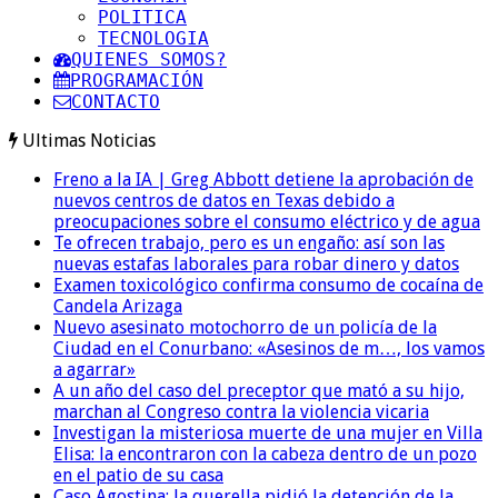
POLITICA
TECNOLOGIA
QUIENES SOMOS?
PROGRAMACIÓN
CONTACTO
Ultimas Noticias
Freno a la IA | Greg Abbott detiene la aprobación de
nuevos centros de datos en Texas debido a
preocupaciones sobre el consumo eléctrico y de agua
Te ofrecen trabajo, pero es un engaño: así son las
nuevas estafas laborales para robar dinero y datos
Examen toxicológico confirma consumo de cocaína de
Candela Arizaga
Nuevo asesinato motochorro de un policía de la
Ciudad en el Conurbano: «Asesinos de m…, los vamos
a agarrar»
A un año del caso del preceptor que mató a su hijo,
marchan al Congreso contra la violencia vicaria
Investigan la misteriosa muerte de una mujer en Villa
Elisa: la encontraron con la cabeza dentro de un pozo
en el patio de su casa
Caso Agostina: la querella pidió la detención de la