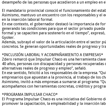
desempeño de las personas que accedieron a un empleo en el s
El mandatario provincial conoció el funcionamiento del establ
Asimismo, mantuvo un encuentro con los responsables y el e
en la inserción laboral formal.
En ese contexto, el gobernador destacó la importancia de fo
generando las condiciones para que el sector privado pued
formal y se capaciten para sostenerlo en el tiempo”, expresó,
Gyoker.
Además, subrayó el valor de la articulación entre el sector p
concretos. Se generan oportunidades reales de progreso y tra
*INCLUSIÓN LABORAL Y ACOMPAÑAMIENTO A EMPRESAS*
Zdero remarcó que Impulsar Chaco es una herramienta clave p
40 años, personas con discapacidad y personas recuperadas 
alternativas reales de progreso y empleo”, señaló.
En ese sentido, felicitó a los responsables de la empresa. “Qu
empresarios que apuestan a la provincia, al trabajo de los ch
Asimismo, invitó a más empresas a sumarse al programa. “Que
acompañamos con herramientas concretas, créditos y program
*PROGRAMA IMPULSAR CHACO*
El Programa Impulsar Chaco es una iniciativa del Gobierno d
promover la capacitación, la empleabilidad y la inserción labo