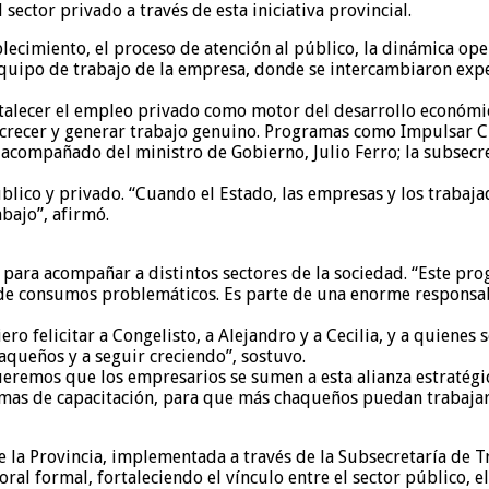
ector privado a través de esta iniciativa provincial.
ecimiento, el proceso de atención al público, la dinámica opera
quipo de trabajo de la empresa, donde se intercambiaron expe
rtalecer el empleo privado como motor del desarrollo económi
a crecer y generar trabajo genuino. Programas como Impulsar
 acompañado del ministro de Gobierno, Julio Ferro; la subsecre
úblico y privado. “Cuando el Estado, las empresas y los trabaj
bajo”, afirmó.
ara acompañar a distintos sectores de la sociedad. “Este pro
de consumos problemáticos. Es parte de una enorme responsab
iero felicitar a Congelisto, a Alejandro y a Cecilia, y a quiene
aqueños y a seguir creciendo”, sostuvo.
remos que los empresarios se sumen a esta alianza estratégica
as de capacitación, para que más chaqueños puedan trabajar e
e la Provincia, implementada a través de la Subsecretaría de 
ral formal, fortaleciendo el vínculo entre el sector público, el