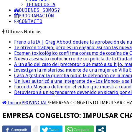
TECNOLOGIA
QUIENES SOMOS?
PROGRAMACIÓN
CONTACTO
Ultimas Noticias
Freno a la IA | Greg Abbott detiene la aprobación de n
Te ofrecen trabajo, pero es un engaño: así son las nueva
Examen toxicológico confirma consumo de cocaína de C
Nuevo asesinato motochorro de un policía de la Ciudad
A un año del caso del preceptor que mató a su hijo, mar
Investigan la misteriosa muerte de una mujer en Villa El
Caso Agostina: la querella pidió la detención de la mad
Un juez autorizó a una integrante de «Los Monos» a sali
Facundo Moyano detenido: el video que muestra cuand
Detuvieron a un exgendarme devenido en sicario por e
Inicio
/
PROVINCIAL
/
EMPRESA CONGELISTO: IMPULSAR CHA
EMPRESA CONGELISTO: IMPULSAR CHA