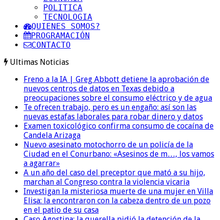
POLITICA
TECNOLOGIA
QUIENES SOMOS?
PROGRAMACIÓN
CONTACTO
Ultimas Noticias
Freno a la IA | Greg Abbott detiene la aprobación de
nuevos centros de datos en Texas debido a
preocupaciones sobre el consumo eléctrico y de agua
Te ofrecen trabajo, pero es un engaño: así son las
nuevas estafas laborales para robar dinero y datos
Examen toxicológico confirma consumo de cocaína de
Candela Arizaga
Nuevo asesinato motochorro de un policía de la
Ciudad en el Conurbano: «Asesinos de m…, los vamos
a agarrar»
A un año del caso del preceptor que mató a su hijo,
marchan al Congreso contra la violencia vicaria
Investigan la misteriosa muerte de una mujer en Villa
Elisa: la encontraron con la cabeza dentro de un pozo
en el patio de su casa
Caso Agostina: la querella pidió la detención de la