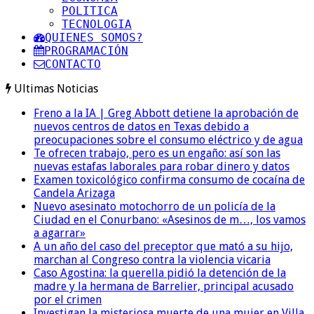
POLITICA
TECNOLOGIA
QUIENES SOMOS?
PROGRAMACIÓN
CONTACTO
Ultimas Noticias
Freno a la IA | Greg Abbott detiene la aprobación de
nuevos centros de datos en Texas debido a
preocupaciones sobre el consumo eléctrico y de agua
Te ofrecen trabajo, pero es un engaño: así son las
nuevas estafas laborales para robar dinero y datos
Examen toxicológico confirma consumo de cocaína de
Candela Arizaga
Nuevo asesinato motochorro de un policía de la
Ciudad en el Conurbano: «Asesinos de m…, los vamos
a agarrar»
A un año del caso del preceptor que mató a su hijo,
marchan al Congreso contra la violencia vicaria
Caso Agostina: la querella pidió la detención de la
madre y la hermana de Barrelier, principal acusado
por el crimen
Investigan la misteriosa muerte de una mujer en Villa