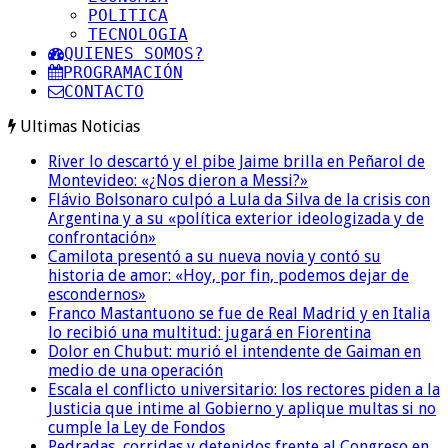
POLITICA
TECNOLOGIA
QUIENES SOMOS?
PROGRAMACIÓN
CONTACTO
Ultimas Noticias
River lo descartó y el pibe Jaime brilla en Peñarol de
Montevideo: «¿Nos dieron a Messi?»
Flávio Bolsonaro culpó a Lula da Silva de la crisis con
Argentina y a su «política exterior ideologizada y de
confrontación»
Camilota presentó a su nueva novia y contó su
historia de amor: «Hoy, por fin, podemos dejar de
escondernos»
Franco Mastantuono se fue de Real Madrid y en Italia
lo recibió una multitud: jugará en Fiorentina
Dolor en Chubut: murió el intendente de Gaiman en
medio de una operación
Escala el conflicto universitario: los rectores piden a la
Justicia que intime al Gobierno y aplique multas si no
cumple la Ley de Fondos
Pedradas, corridas y detenidos frente al Congreso en