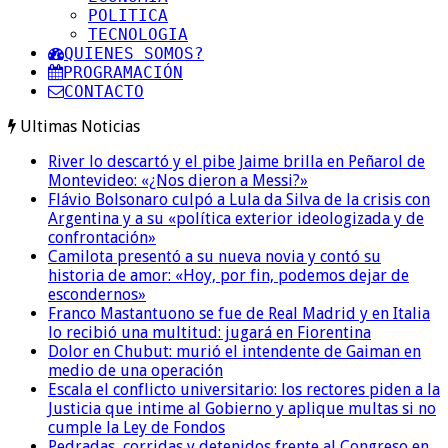
POLITICA
TECNOLOGIA
QUIENES SOMOS?
PROGRAMACIÓN
CONTACTO
Ultimas Noticias
River lo descartó y el pibe Jaime brilla en Peñarol de
Montevideo: «¿Nos dieron a Messi?»
Flávio Bolsonaro culpó a Lula da Silva de la crisis con
Argentina y a su «política exterior ideologizada y de
confrontación»
Camilota presentó a su nueva novia y contó su
historia de amor: «Hoy, por fin, podemos dejar de
escondernos»
Franco Mastantuono se fue de Real Madrid y en Italia
lo recibió una multitud: jugará en Fiorentina
Dolor en Chubut: murió el intendente de Gaiman en
medio de una operación
Escala el conflicto universitario: los rectores piden a la
Justicia que intime al Gobierno y aplique multas si no
cumple la Ley de Fondos
Pedradas, corridas y detenidos frente al Congreso en