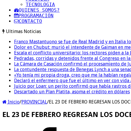
TECNOLOGIA
QUIENES SOMOS?
PROGRAMACIÓN
CONTACTO
Ultimas Noticias
Franco Mastantuono se fue de Real Madrid y en Italia lo
Dolor en Chubut: murió el intendente de Gaiman en me
Escala el conflicto universitario: los rectores piden a 
Pedradas, corridas y detenidos frente al Congreso en l
La Cámara de Casación confirmó el procesamiento de Jul
La contundente respuesta de Benegas Lynch a una senad
«Yo tenía mi propia droga, creo que me la habían regala
Declaró el enfermero que fue el último en ver con vid
Juicio por Loan: un perito confirmó que había rastros d
Descartado un Plan Platita, asoma el crédito en dólares
Inicio
/
PROVINCIAL
/
EL 23 DE FEBRERO REGRESAN LOS DOC
EL 23 DE FEBRERO REGRESAN LOS DOCE