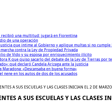
 recibió una multitud: jugará en Fiorentina
dio de una operación
la Justicia que intime al Gobierno y aplique multas si no cumple
a marcha contra la Ley de Propiedad Privada
io de Vido y su esposa por enriquecimiento ilícito
ora K que quiso sacarlo del debate de la Ley de Tierras por 
do»: qué declaró Candela Arizaga ante la justicia
a a Maradona: «Descansaba en buena forma»
el nene en los autos de dos de los acusados
ENTES A SUS ESCUELAS Y LAS CLASES INICIAN EL 2 DE MARZO
NTES A SUS ESCUELAS Y LAS CLASES I