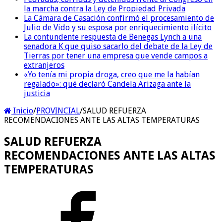
la marcha contra la Ley de Propiedad Privada
La Cámara de Casación confirmó el procesamiento de
Julio de Vido y su esposa por enriquecimiento ilícito
La contundente respuesta de Benegas Lynch a una
senadora K que quiso sacarlo del debate de la Ley de
Tierras por tener una empresa que vende campos a
extranjeros
«Yo tenía mi propia droga, creo que me la habían
regalado»: qué declaró Candela Arizaga ante la
justicia
Inicio
/
PROVINCIAL
/
SALUD REFUERZA
RECOMENDACIONES ANTE LAS ALTAS TEMPERATURAS
SALUD REFUERZA
RECOMENDACIONES ANTE LAS ALTAS
TEMPERATURAS