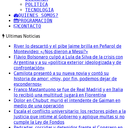
POLITICA
TECNOLOGIA
QUIENES SOMOS?
PROGRAMACIÓN
CONTACTO
Ultimas Noticias
River lo descartó y el pibe Jaime brilla en Peñarol de
Montevideo: «¿Nos dieron a Messi?»
Flávio Bolsonaro culpó a Lula da Silva de la crisis con
Argentina y a su «política exterior ideologizada y de
confrontación»
Camilota presentó a su nueva novia y contó su
historia de amor: «Hoy, por fin, podemos dejar de
escondernos»
Franco Mastantuono se fue de Real Madrid y en Italia
lo recibió una multitud: jugará en Fiorentina
Dolor en Chubut: murió el intendente de Gaiman en
medio de una operación
Escala el conflicto universitario: los rectores piden a la
Justicia que intime al Gobierno y aplique multas si no
cumple la Ley de Fondos
Pedradas, corridas y detenidos frente al Congreso en