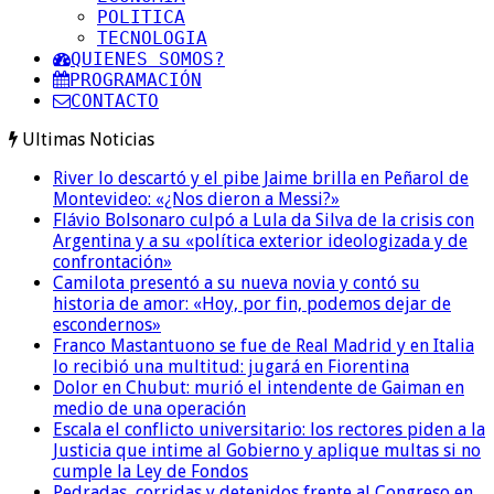
POLITICA
TECNOLOGIA
QUIENES SOMOS?
PROGRAMACIÓN
CONTACTO
Ultimas Noticias
River lo descartó y el pibe Jaime brilla en Peñarol de
Montevideo: «¿Nos dieron a Messi?»
Flávio Bolsonaro culpó a Lula da Silva de la crisis con
Argentina y a su «política exterior ideologizada y de
confrontación»
Camilota presentó a su nueva novia y contó su
historia de amor: «Hoy, por fin, podemos dejar de
escondernos»
Franco Mastantuono se fue de Real Madrid y en Italia
lo recibió una multitud: jugará en Fiorentina
Dolor en Chubut: murió el intendente de Gaiman en
medio de una operación
Escala el conflicto universitario: los rectores piden a la
Justicia que intime al Gobierno y aplique multas si no
cumple la Ley de Fondos
Pedradas, corridas y detenidos frente al Congreso en