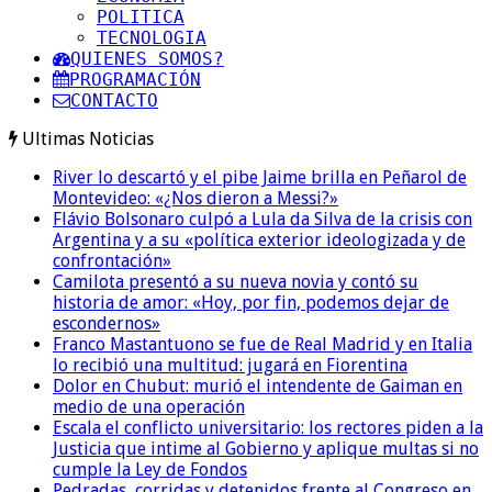
POLITICA
TECNOLOGIA
QUIENES SOMOS?
PROGRAMACIÓN
CONTACTO
Ultimas Noticias
River lo descartó y el pibe Jaime brilla en Peñarol de
Montevideo: «¿Nos dieron a Messi?»
Flávio Bolsonaro culpó a Lula da Silva de la crisis con
Argentina y a su «política exterior ideologizada y de
confrontación»
Camilota presentó a su nueva novia y contó su
historia de amor: «Hoy, por fin, podemos dejar de
escondernos»
Franco Mastantuono se fue de Real Madrid y en Italia
lo recibió una multitud: jugará en Fiorentina
Dolor en Chubut: murió el intendente de Gaiman en
medio de una operación
Escala el conflicto universitario: los rectores piden a la
Justicia que intime al Gobierno y aplique multas si no
cumple la Ley de Fondos
Pedradas, corridas y detenidos frente al Congreso en