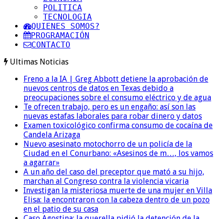
POLITICA
TECNOLOGIA
QUIENES SOMOS?
PROGRAMACIÓN
CONTACTO
Ultimas Noticias
Freno a la IA | Greg Abbott detiene la aprobación de
nuevos centros de datos en Texas debido a
preocupaciones sobre el consumo eléctrico y de agua
Te ofrecen trabajo, pero es un engaño: así son las
nuevas estafas laborales para robar dinero y datos
Examen toxicológico confirma consumo de cocaína de
Candela Arizaga
Nuevo asesinato motochorro de un policía de la
Ciudad en el Conurbano: «Asesinos de m…, los vamos
a agarrar»
A un año del caso del preceptor que mató a su hijo,
marchan al Congreso contra la violencia vicaria
Investigan la misteriosa muerte de una mujer en Villa
Elisa: la encontraron con la cabeza dentro de un pozo
en el patio de su casa
Caso Agostina: la querella pidió la detención de la