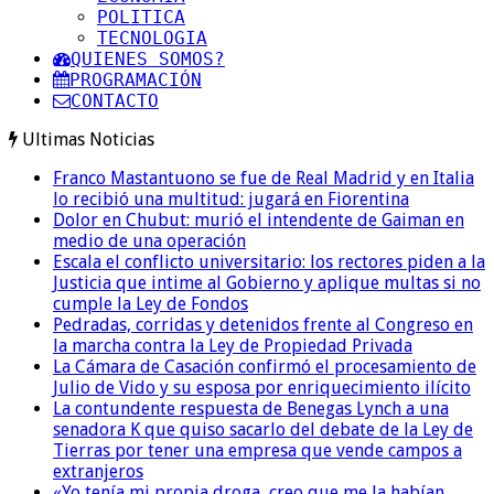
POLITICA
TECNOLOGIA
QUIENES SOMOS?
PROGRAMACIÓN
CONTACTO
Ultimas Noticias
Franco Mastantuono se fue de Real Madrid y en Italia
lo recibió una multitud: jugará en Fiorentina
Dolor en Chubut: murió el intendente de Gaiman en
medio de una operación
Escala el conflicto universitario: los rectores piden a la
Justicia que intime al Gobierno y aplique multas si no
cumple la Ley de Fondos
Pedradas, corridas y detenidos frente al Congreso en
la marcha contra la Ley de Propiedad Privada
La Cámara de Casación confirmó el procesamiento de
Julio de Vido y su esposa por enriquecimiento ilícito
La contundente respuesta de Benegas Lynch a una
senadora K que quiso sacarlo del debate de la Ley de
Tierras por tener una empresa que vende campos a
extranjeros
«Yo tenía mi propia droga, creo que me la habían