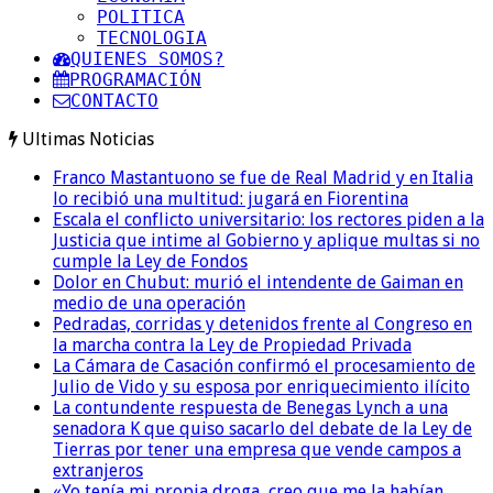
POLITICA
TECNOLOGIA
QUIENES SOMOS?
PROGRAMACIÓN
CONTACTO
Ultimas Noticias
Franco Mastantuono se fue de Real Madrid y en Italia
lo recibió una multitud: jugará en Fiorentina
Escala el conflicto universitario: los rectores piden a la
Justicia que intime al Gobierno y aplique multas si no
cumple la Ley de Fondos
Dolor en Chubut: murió el intendente de Gaiman en
medio de una operación
Pedradas, corridas y detenidos frente al Congreso en
la marcha contra la Ley de Propiedad Privada
La Cámara de Casación confirmó el procesamiento de
Julio de Vido y su esposa por enriquecimiento ilícito
La contundente respuesta de Benegas Lynch a una
senadora K que quiso sacarlo del debate de la Ley de
Tierras por tener una empresa que vende campos a
extranjeros
«Yo tenía mi propia droga, creo que me la habían