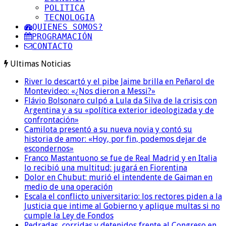
POLITICA
TECNOLOGIA
QUIENES SOMOS?
PROGRAMACIÓN
CONTACTO
Ultimas Noticias
River lo descartó y el pibe Jaime brilla en Peñarol de
Montevideo: «¿Nos dieron a Messi?»
Flávio Bolsonaro culpó a Lula da Silva de la crisis con
Argentina y a su «política exterior ideologizada y de
confrontación»
Camilota presentó a su nueva novia y contó su
historia de amor: «Hoy, por fin, podemos dejar de
escondernos»
Franco Mastantuono se fue de Real Madrid y en Italia
lo recibió una multitud: jugará en Fiorentina
Dolor en Chubut: murió el intendente de Gaiman en
medio de una operación
Escala el conflicto universitario: los rectores piden a la
Justicia que intime al Gobierno y aplique multas si no
cumple la Ley de Fondos
Pedradas, corridas y detenidos frente al Congreso en