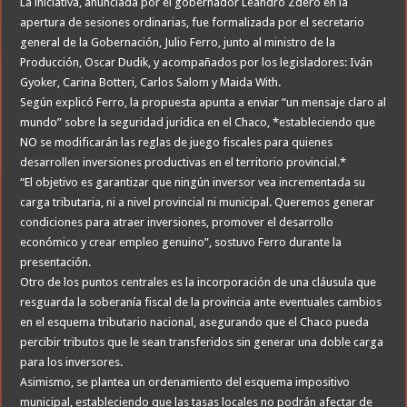
La iniciativa, anunciada por el gobernador Leandro Zdero en la
apertura de sesiones ordinarias, fue formalizada por el secretario
general de la Gobernación, Julio Ferro, junto al ministro de la
Producción, Oscar Dudik, y acompañados por los legisladores: Iván
Gyoker, Carina Botteri, Carlos Salom y Maida With.
Según explicó Ferro, la propuesta apunta a enviar “un mensaje claro al
mundo” sobre la seguridad jurídica en el Chaco, *estableciendo que
NO se modificarán las reglas de juego fiscales para quienes
desarrollen inversiones productivas en el territorio provincial.*
“El objetivo es garantizar que ningún inversor vea incrementada su
carga tributaria, ni a nivel provincial ni municipal. Queremos generar
condiciones para atraer inversiones, promover el desarrollo
económico y crear empleo genuino”, sostuvo Ferro durante la
presentación.
Otro de los puntos centrales es la incorporación de una cláusula que
resguarda la soberanía fiscal de la provincia ante eventuales cambios
en el esquema tributario nacional, asegurando que el Chaco pueda
percibir tributos que le sean transferidos sin generar una doble carga
para los inversores.
Asimismo, se plantea un ordenamiento del esquema impositivo
municipal, estableciendo que las tasas locales no podrán afectar de