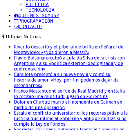
POLITICA
TECNOLOGIA
QUIENES SOMOS?
PROGRAMACIÓN
CONTACTO
Ultimas Noticias
River lo descartó y el pibe Jaime brilla en Peñarol de
Montevideo: «¿Nos dieron a Messi?»
Flávio Bolsonaro culpó a Lula da Silva de la crisis con
Argentina y a su «política exterior ideologizada y de
confrontación»
Camilota presentó a su nueva novia y contó su
historia de amor: «Hoy, por fin, podemos dejar de
escondernos»
Franco Mastantuono se fue de Real Madrid y en Italia
lo recibió una multitud: jugará en Fiorentina
Dolor en Chubut: murió el intendente de Gaiman en
medio de una operación
Escala el conflicto universitario: los rectores piden a la
Justicia que intime al Gobierno y aplique multas si no
cumple la Ley de Fondos
Pedradas, corridas y detenidos frente al Congreso en