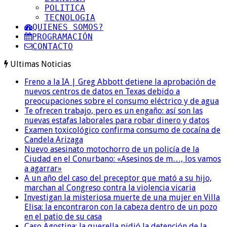
POLITICA
TECNOLOGIA
QUIENES SOMOS?
PROGRAMACIÓN
CONTACTO
Ultimas Noticias
Freno a la IA | Greg Abbott detiene la aprobación de
nuevos centros de datos en Texas debido a
preocupaciones sobre el consumo eléctrico y de agua
Te ofrecen trabajo, pero es un engaño: así son las
nuevas estafas laborales para robar dinero y datos
Examen toxicológico confirma consumo de cocaína de
Candela Arizaga
Nuevo asesinato motochorro de un policía de la
Ciudad en el Conurbano: «Asesinos de m…, los vamos
a agarrar»
A un año del caso del preceptor que mató a su hijo,
marchan al Congreso contra la violencia vicaria
Investigan la misteriosa muerte de una mujer en Villa
Elisa: la encontraron con la cabeza dentro de un pozo
en el patio de su casa
Caso Agostina: la querella pidió la detención de la