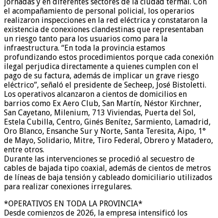
jornadas y en diferentes sectores de la ciudad termal. Con
el acompañamiento de personal policial, los operarios
realizaron inspecciones en la red eléctrica y constataron la
existencia de conexiones clandestinas que representaban
un riesgo tanto para los usuarios como para la
infraestructura. “En toda la provincia estamos
profundizando estos procedimientos porque cada conexión
ilegal perjudica directamente a quienes cumplen con el
pago de su factura, además de implicar un grave riesgo
eléctrico”, señaló el presidente de Secheep, José Bistoletti.
Los operativos alcanzaron a cientos de domicilios en
barrios como Ex Aero Club, San Martín, Néstor Kirchner,
San Cayetano, Milenium, 713 Viviendas, Puerta del Sol,
Estela Cubilla, Centro, Ginés Benítez, Sarmiento, Lamadrid,
Oro Blanco, Ensanche Sur y Norte, Santa Teresita, Aipo, 1°
de Mayo, Solidario, Mitre, Tiro Federal, Obrero y Matadero,
entre otros.
Durante las intervenciones se procedió al secuestro de
cables de bajada tipo coaxial, además de cientos de metros
de líneas de baja tensión y cableado domiciliario utilizados
para realizar conexiones irregulares.
*OPERATIVOS EN TODA LA PROVINCIA*
Desde comienzos de 2026, la empresa intensificó los