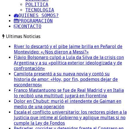
POLITICA
TECNOLOGIA
QUIENES SOMOS?
PROGRAMACIÓN
CONTACTO
Ultimas Noticias
River lo descartó y el pibe Jaime brilla en Peñarol de
Montevideo: «¿Nos dieron a Messi?»
Flávio Bolsonaro culpó a Lula da Silva de la crisis con
Argentina y a su «política exterior ideologizada y de
confrontación»
Camilota presentó a su nueva novia y contó su
historia de amor: «Hoy, por fin, podemos dejar de
escondernos»
Franco Mastantuono se fue de Real Madrid y en Italia
lo recibió una multitud: jugará en Fiorentina
Dolor en Chubut: murió el intendente de Gaiman en
medio de una operación
Escala el conflicto universitario: los rectores piden a la
Justicia que intime al Gobierno y aplique multas si no
cumple la Ley de Fondos
Pedradas, corridas y detenidos frente al Congreso en