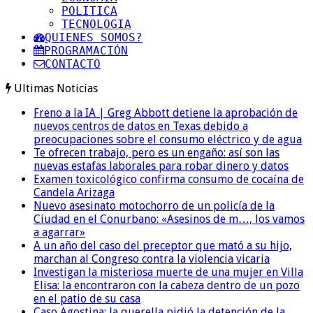
POLITICA
TECNOLOGIA
QUIENES SOMOS?
PROGRAMACIÓN
CONTACTO
Ultimas Noticias
Freno a la IA | Greg Abbott detiene la aprobación de
nuevos centros de datos en Texas debido a
preocupaciones sobre el consumo eléctrico y de agua
Te ofrecen trabajo, pero es un engaño: así son las
nuevas estafas laborales para robar dinero y datos
Examen toxicológico confirma consumo de cocaína de
Candela Arizaga
Nuevo asesinato motochorro de un policía de la
Ciudad en el Conurbano: «Asesinos de m…, los vamos
a agarrar»
A un año del caso del preceptor que mató a su hijo,
marchan al Congreso contra la violencia vicaria
Investigan la misteriosa muerte de una mujer en Villa
Elisa: la encontraron con la cabeza dentro de un pozo
en el patio de su casa
Caso Agostina: la querella pidió la detención de la