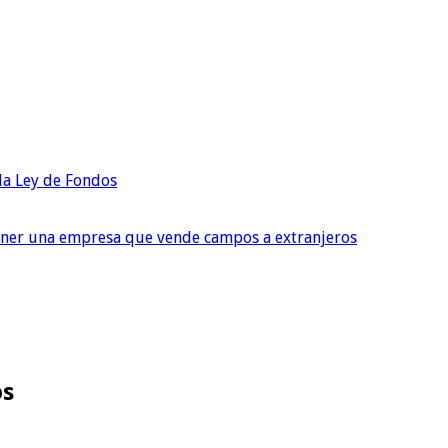
 la Ley de Fondos
tener una empresa que vende campos a extranjeros
os