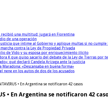
 recibió una multitud: jugará en Fiorentina
dio de una operación
la Justicia que intime al Gobierno y aplique multas si no cumple
a marcha contra la Ley de Propiedad Privada
io de Vido y su esposa por enriquecimiento ilícito
ora K que quiso sacarlo del debate de la Ley de Tierras por 
do»: qué declaró Candela Arizaga ante la justicia
a a Maradona: «Descansaba en buena forma»
el nene en los autos de dos de los acusados
VIRUS • En Argentina se notificaron 42 casos
 En Argentina se notificaron 42 cas