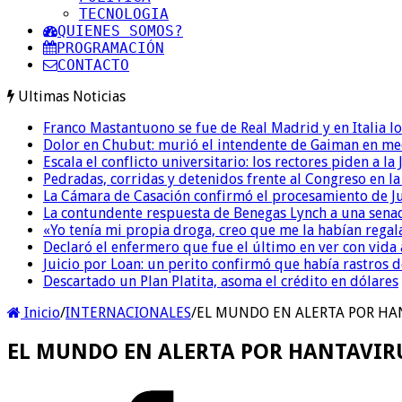
TECNOLOGIA
QUIENES SOMOS?
PROGRAMACIÓN
CONTACTO
Ultimas Noticias
Franco Mastantuono se fue de Real Madrid y en Italia lo
Dolor en Chubut: murió el intendente de Gaiman en me
Escala el conflicto universitario: los rectores piden a 
Pedradas, corridas y detenidos frente al Congreso en l
La Cámara de Casación confirmó el procesamiento de Jul
La contundente respuesta de Benegas Lynch a una senad
«Yo tenía mi propia droga, creo que me la habían regala
Declaró el enfermero que fue el último en ver con vid
Juicio por Loan: un perito confirmó que había rastros d
Descartado un Plan Platita, asoma el crédito en dólares
Inicio
/
INTERNACIONALES
/
EL MUNDO EN ALERTA POR HANTA
EL MUNDO EN ALERTA POR HANTAVIRUS •