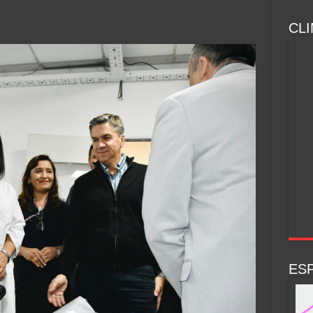
CLI
ESP