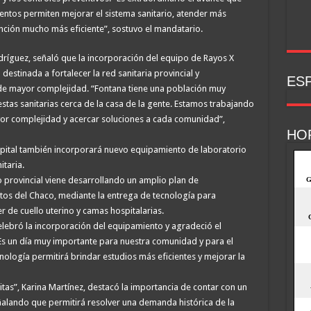
ientos permiten mejorar el sistema sanitario, atender más
ención mucho más eficiente”, sostuvo el mandatario.
odríguez, señaló que la incorporación del equipo de Rayos X
destinada a fortalecer la red sanitaria provincial y
ESP
s de mayor complejidad. “Fontana tiene una población muy
stas sanitarias cerca de la casa de la gente. Estamos trabajando
or complejidad y acercar soluciones a cada comunidad”,
HO
ital también incorporará nuevo equipamiento de laboratorio
taria.
provincial viene desarrollando un amplio plan de
ntos del Chaco, mediante la entrega de tecnología para
r de cuello uterino y camas hospitalarias.
elebró la incorporación del equipamiento y agradeció el
s un día muy importante para nuestra comunidad y para el
ología permitirá brindar estudios más eficientes y mejorar la
leitas”, Karina Martínez, destacó la importancia de contar con un
ñalando que permitirá resolver una demanda histórica de la