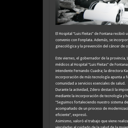
El Hospital “Luis Fleitas” de Fontana recibi
convenio con Fonplata. Además, se incorpor
ginecológica y la prevención del cáncer de cu
Este viernes, el gobernador de la provinci
médicos al Hospital “Luis Fleitas” de Fontan
intendente Fernando Cuadra; la directora Ka
incorporación de más tecnología apunta a fo
comunidad a servicios esenciales de salud.
Durante la actividad, Zdero destacó la impor
mediante la incorporación de tecnología y h
“Seguimos fortaleciendo nuestro sistema de
acompañado de un proceso de modernización
eficiente”, expresó.
Asimismo, valoró el trabajo que viene realiza
vinculadas al cuidado de la salud de la mujer