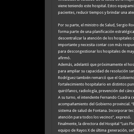
viene teniendo este hospital. Estos equipam
pacientes, reducir tiempos y brindar una at
Por su parte, el ministro de Salud, Sergio R
forma parte de una planificación estratégica 
descentralizar la atención de los hospitale
importante y necesita contar con más respue
para descongestionar los hospitales de may
afirmó.
Además, adelantó que próximamente el hosp
para ampliar su capacidad de resolución sani
Rodríguez también remarcó que el Gobierno 
fortalecimiento hospitalario en distintos pu
quirófanos, radiología, prevención del cánce
A su turno, el intendente Fernando Cuadra c
acompañamiento del Gobierno provincial. “E
sistema de salud de Fontana. Incorporar tecn
atención para todos los vecinos”, expresó.
Finalmente, la directora del Hospital “Luis F
equipo de Rayos X de última generación, se