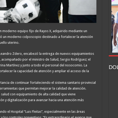
ó un moderno equipo fijo de Rayos X, adquirido mediante un
ó un moderno colposcopio destinado a fortalecer la atención
ello uterino.
a, Leandro Zdero, encabezó la entrega de nuevos equipamientos
a, acompañado por el ministro de Salud, Sergio Rodríguez; el
rina Martínez y junto a todo el personal del nosocomio. La
DOL
rtalecer la capacidad de atención y ampliar el acceso de la
tancia de continuar fortaleciendo el sistema sanitario provincial
erramientas que permitan mejorar la calidad de atención.
 salud con equipamiento de alta calidad que viene
 y digitalización para avanzar hacia una atención más
ndo el Hospital “Luis Fleitas”, especialmente en las áreas
 y los controles preventivos. “Es extraordinario el avance que