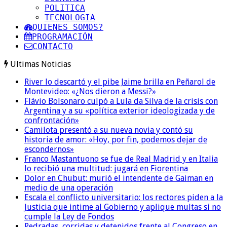
POLITICA
TECNOLOGIA
QUIENES SOMOS?
PROGRAMACIÓN
CONTACTO
Ultimas Noticias
River lo descartó y el pibe Jaime brilla en Peñarol de
Montevideo: «¿Nos dieron a Messi?»
Flávio Bolsonaro culpó a Lula da Silva de la crisis con
Argentina y a su «política exterior ideologizada y de
confrontación»
Camilota presentó a su nueva novia y contó su
historia de amor: «Hoy, por fin, podemos dejar de
escondernos»
Franco Mastantuono se fue de Real Madrid y en Italia
lo recibió una multitud: jugará en Fiorentina
Dolor en Chubut: murió el intendente de Gaiman en
medio de una operación
Escala el conflicto universitario: los rectores piden a la
Justicia que intime al Gobierno y aplique multas si no
cumple la Ley de Fondos
Pedradas, corridas y detenidos frente al Congreso en