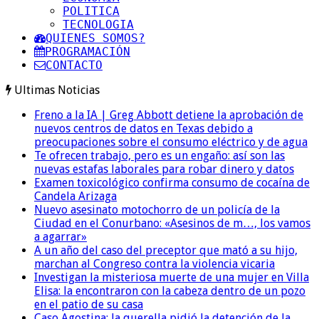
POLITICA
TECNOLOGIA
QUIENES SOMOS?
PROGRAMACIÓN
CONTACTO
Ultimas Noticias
Freno a la IA | Greg Abbott detiene la aprobación de
nuevos centros de datos en Texas debido a
preocupaciones sobre el consumo eléctrico y de agua
Te ofrecen trabajo, pero es un engaño: así son las
nuevas estafas laborales para robar dinero y datos
Examen toxicológico confirma consumo de cocaína de
Candela Arizaga
Nuevo asesinato motochorro de un policía de la
Ciudad en el Conurbano: «Asesinos de m…, los vamos
a agarrar»
A un año del caso del preceptor que mató a su hijo,
marchan al Congreso contra la violencia vicaria
Investigan la misteriosa muerte de una mujer en Villa
Elisa: la encontraron con la cabeza dentro de un pozo
en el patio de su casa
Caso Agostina: la querella pidió la detención de la