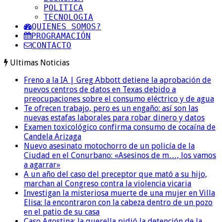
POLITICA
TECNOLOGIA
QUIENES SOMOS?
PROGRAMACIÓN
CONTACTO
Ultimas Noticias
Freno a la IA | Greg Abbott detiene la aprobación de
nuevos centros de datos en Texas debido a
preocupaciones sobre el consumo eléctrico y de agua
Te ofrecen trabajo, pero es un engaño: así son las
nuevas estafas laborales para robar dinero y datos
Examen toxicológico confirma consumo de cocaína de
Candela Arizaga
Nuevo asesinato motochorro de un policía de la
Ciudad en el Conurbano: «Asesinos de m…, los vamos
a agarrar»
A un año del caso del preceptor que mató a su hijo,
marchan al Congreso contra la violencia vicaria
Investigan la misteriosa muerte de una mujer en Villa
Elisa: la encontraron con la cabeza dentro de un pozo
en el patio de su casa
Caso Agostina: la querella pidió la detención de la