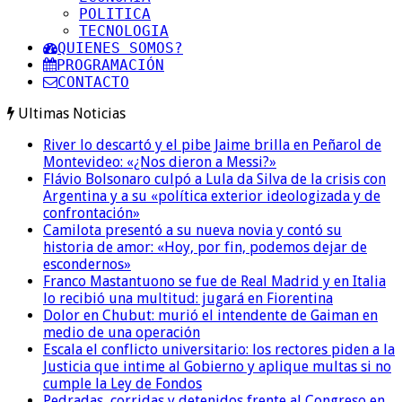
POLITICA
TECNOLOGIA
QUIENES SOMOS?
PROGRAMACIÓN
CONTACTO
Ultimas Noticias
River lo descartó y el pibe Jaime brilla en Peñarol de
Montevideo: «¿Nos dieron a Messi?»
Flávio Bolsonaro culpó a Lula da Silva de la crisis con
Argentina y a su «política exterior ideologizada y de
confrontación»
Camilota presentó a su nueva novia y contó su
historia de amor: «Hoy, por fin, podemos dejar de
escondernos»
Franco Mastantuono se fue de Real Madrid y en Italia
lo recibió una multitud: jugará en Fiorentina
Dolor en Chubut: murió el intendente de Gaiman en
medio de una operación
Escala el conflicto universitario: los rectores piden a la
Justicia que intime al Gobierno y aplique multas si no
cumple la Ley de Fondos
Pedradas, corridas y detenidos frente al Congreso en