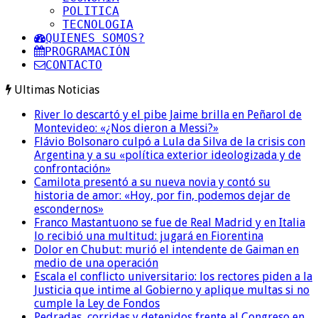
POLITICA
TECNOLOGIA
QUIENES SOMOS?
PROGRAMACIÓN
CONTACTO
Ultimas Noticias
River lo descartó y el pibe Jaime brilla en Peñarol de
Montevideo: «¿Nos dieron a Messi?»
Flávio Bolsonaro culpó a Lula da Silva de la crisis con
Argentina y a su «política exterior ideologizada y de
confrontación»
Camilota presentó a su nueva novia y contó su
historia de amor: «Hoy, por fin, podemos dejar de
escondernos»
Franco Mastantuono se fue de Real Madrid y en Italia
lo recibió una multitud: jugará en Fiorentina
Dolor en Chubut: murió el intendente de Gaiman en
medio de una operación
Escala el conflicto universitario: los rectores piden a la
Justicia que intime al Gobierno y aplique multas si no
cumple la Ley de Fondos
Pedradas, corridas y detenidos frente al Congreso en