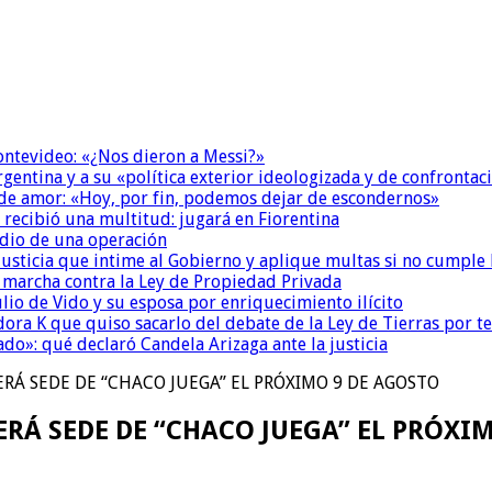
Montevideo: «¿Nos dieron a Messi?»
Argentina y a su «política exterior ideologizada y de confrontac
 de amor: «Hoy, por fin, podemos dejar de escondernos»
 recibió una multitud: jugará en Fiorentina
dio de una operación
la Justicia que intime al Gobierno y aplique multas si no cumple
a marcha contra la Ley de Propiedad Privada
io de Vido y su esposa por enriquecimiento ilícito
ora K que quiso sacarlo del debate de la Ley de Tierras por 
do»: qué declaró Candela Arizaga ante la justicia
RÁ SEDE DE “CHACO JUEGA” EL PRÓXIMO 9 DE AGOSTO
RÁ SEDE DE “CHACO JUEGA” EL PRÓXI