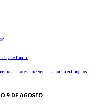
ión»
 la Ley de Fondos
tener una empresa que vende campos a extranjeros
MO 9 DE AGOSTO