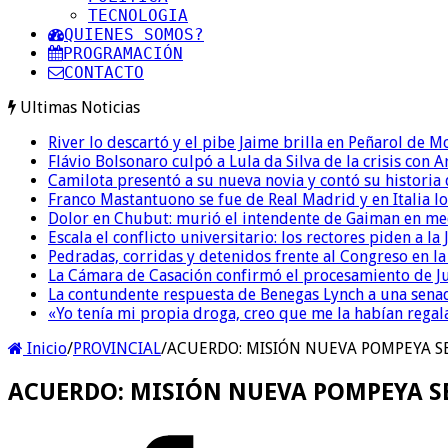
TECNOLOGIA
QUIENES SOMOS?
PROGRAMACIÓN
CONTACTO
Ultimas Noticias
River lo descartó y el pibe Jaime brilla en Peñarol de 
Flávio Bolsonaro culpó a Lula da Silva de la crisis con 
Camilota presentó a su nueva novia y contó su historia
Franco Mastantuono se fue de Real Madrid y en Italia lo
Dolor en Chubut: murió el intendente de Gaiman en me
Escala el conflicto universitario: los rectores piden a 
Pedradas, corridas y detenidos frente al Congreso en l
La Cámara de Casación confirmó el procesamiento de Jul
La contundente respuesta de Benegas Lynch a una senad
«Yo tenía mi propia droga, creo que me la habían regala
Inicio
/
PROVINCIAL
/
ACUERDO: MISIÓN NUEVA POMPEYA SE
ACUERDO: MISIÓN NUEVA POMPEYA SE