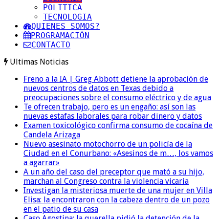
POLITICA
TECNOLOGIA
QUIENES SOMOS?
PROGRAMACIÓN
CONTACTO
Ultimas Noticias
Freno a la IA | Greg Abbott detiene la aprobación de
nuevos centros de datos en Texas debido a
preocupaciones sobre el consumo eléctrico y de agua
Te ofrecen trabajo, pero es un engaño: así son las
nuevas estafas laborales para robar dinero y datos
Examen toxicológico confirma consumo de cocaína de
Candela Arizaga
Nuevo asesinato motochorro de un policía de la
Ciudad en el Conurbano: «Asesinos de m…, los vamos
a agarrar»
A un año del caso del preceptor que mató a su hijo,
marchan al Congreso contra la violencia vicaria
Investigan la misteriosa muerte de una mujer en Villa
Elisa: la encontraron con la cabeza dentro de un pozo
en el patio de su casa
Caso Agostina: la querella pidió la detención de la