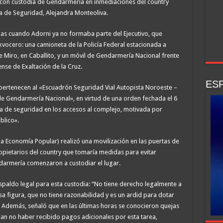
 con custodia de Gendarmería en inmediaciones del country
ra de Seguridad, Alejandra Monteoliva.
as cuando Adorni ya no formaba parte del Ejecutivo, que
exvocero: una camioneta de la Policía Federal estacionada a
 Miro, en Caballito, y un móvil de Gendarmería Nacional frente
ense de Exaltación de la Cruz.
ESP
 pertenecen al «Escuadrón Seguridad Vial Autopista Noroeste –
de Gendarmería Nacional», en virtud de una orden fechada el 6
gna de seguridad en los accesos al complejo, motivada por
blico».
 Economía Popular) realizó una movilización en las puertas de
opietarios del country que tomaría medidas para evitar
darmería comenzaron a custodiar el lugar.
espaldo legal para esta custodia: “No tiene derecho legalmente a
esa figura, que no tiene razonabilidad y es un ardid para dotar
”. Además, señaló que en las últimas horas se conocieron quejas
an no haber recibido pagos adicionales por esta tarea,