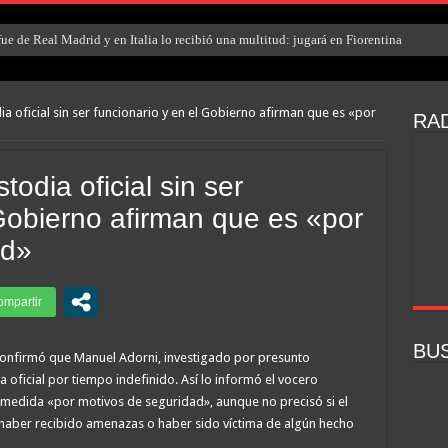
e de Real Madrid y en Italia lo recibió una multitud: jugará en Fiorentina
a oficial sin ser funcionario y en el Gobierno afirman que es «por
RAD
todia oficial sin ser
 Gobierno afirman que es «por
ad»
BU
 confirmó que Manuel Adorni, investigado por presunto
a oficial por tiempo indefinido. Así lo informó el vocero
 la medida «por motivos de seguridad», aunque no precisó si el
a haber recibido amenazas o haber sido víctima de algún hecho