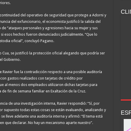
iores.
CLI
la continuidad del operativo de seguridad que protege a Adorni y
enuncia del exfuncionario, el economista justificó la salida del
de “ataques personales y agresiones hacia su mujer y sus
 si esos hechos fueron denunciados judicialmente. “Que lo
ustodia oficial”, concluyó Pagano.
 Cua, se justificó la protección oficial alegando que podría ser
el Gobierno.
 Ravier fue la contradicción respecto a una posible auditoría
 con gastos realizados con tarjetas de crédito por
que al menos dos empleados utilizaron dichas tarjetas para
 de fin de semana familiar en Exaltación de la Cruz.
cia de una investigación interna, Ravier respondió: “Sí, por
r supuesto todas estas cosas se están evaluando, analizando y
ESP
 lleve adelante una auditoría interna y afirmó: “El tema está
enen que declarar. No hay un mecanismo aparte nuestro”.