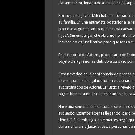
claramente ordenada desde instancias super
Por su parte, Javier Milei había anticipado 
su familia. En una entrevista posterior a la r
platense argumentando que estaba cansado 
hijos”. Sin embargo, el Gobierno no informó
insulten no es justificativo para que tenga c
En el entorno de Adorni, propietario de Indio
objeto de agresiones debido a su paso por 
Otra novedad en la conferencia de prensa de
interna por las irregularidades relacionadas
subordinados de Adorni. La Justicia reveló 
pagar bienes suntuarios destinados a la casa
Hace una semana, consultado sobre la existen
supuesto. Estamos apenas llegando, pero po
demás”. Sin embargo, este martes negó que se
claramente en la Justicia, estas personas ti