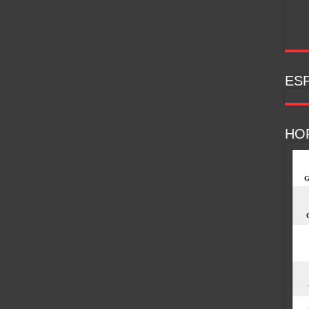
ESP
HO