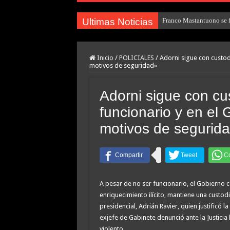
Ultimas Noticias
Franco Mastantuono se fu
Inicio
/
POLICIALES
/
Adorni sigue con custodi
motivos de seguridad»
Adorni sigue con cus
funcionario y en el
motivos de segurid
A pesar de no ser funcionario, el Gobierno
enriquecimiento ilícito, mantiene una custodi
presidencial, Adrián Ravier, quien justificó
exjefe de Gabinete denunció ante la Justici
violento.