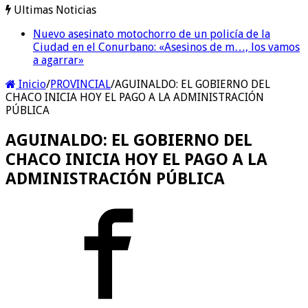
Ultimas Noticias
Nuevo asesinato motochorro de un policía de la
A un año del caso del preceptor que mató a su hijo,
Ciudad en el Conurbano: «Asesinos de m…, los vamos
marchan al Congreso contra la violencia vicaria
a agarrar»
Inicio
/
PROVINCIAL
/
AGUINALDO: EL GOBIERNO DEL
CHACO INICIA HOY EL PAGO A LA ADMINISTRACIÓN
PÚBLICA
AGUINALDO: EL GOBIERNO DEL
CHACO INICIA HOY EL PAGO A LA
ADMINISTRACIÓN PÚBLICA